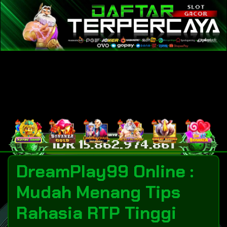
DreamPlay99 Online :
Mudah Menang Tips
Rahasia RTP Tinggi